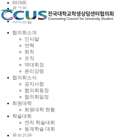
HOME
로그인
회원가입
사이트맵
협의회소개
인사말
연혁
회칙
조직
역대회장
윤리강령
협의회소식
공지사항
협의회동정
협의회일정
회원대학
회원대학 현황
학술대회
연차 학술대회
동계학술 대회
우수기관