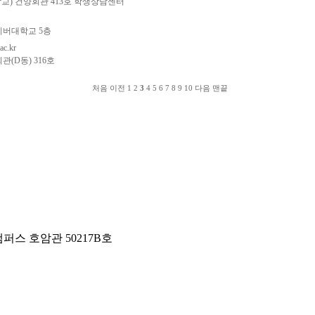
학교) 건양회관 413호 학생상담센터
이버대학교 5층
ac.kr
(D동) 316호
처음
이전
1
2
3
4
5
6
7
8
9
10
다음
맨끝
스 호암관 50217B호